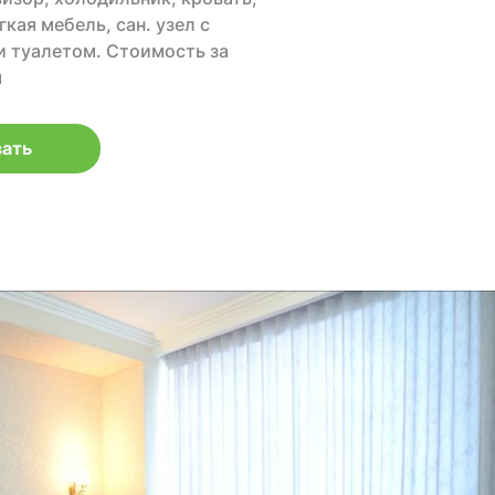
кая мебель, сан. узел с
и туалетом. Cтоимость за
м
ать