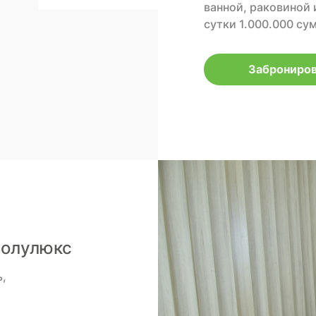
ванной, раковиной 
сутки 1.000.000 су
Заброниров
 Полулюкс
ь,