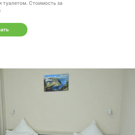
и туалетом. Cтоимость за
м
ать