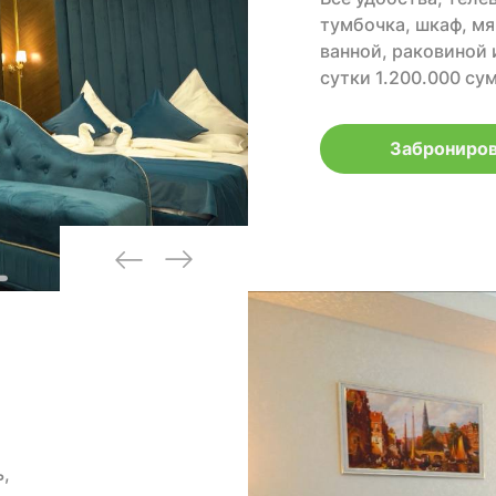
тумбочка, шкаф, мяг
ванной, раковиной 
сутки 1.200.000 су
Заброниров
ь,